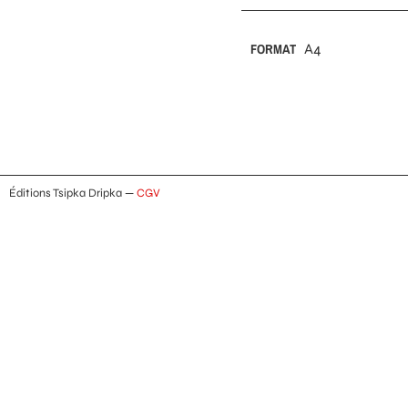
FORMAT
A4
Éditions Tsipka Dripka —
CGV