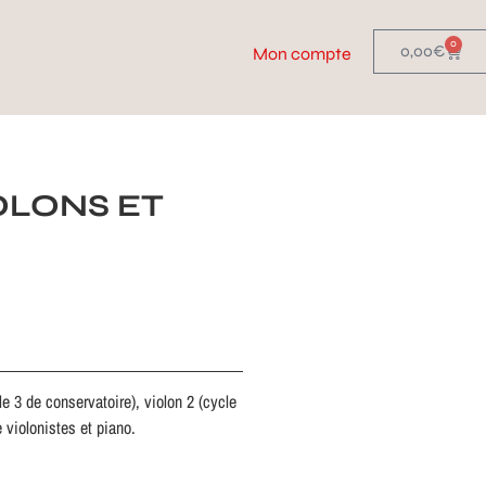
0
0,00
€
Mon compte
OLONS ET
e 3 de conservatoire), violon 2 (cycle
 violonistes et piano.